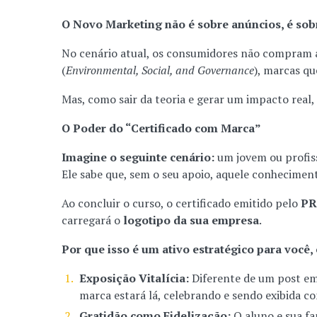
O Novo Marketing não é sobre anúncios, é sob
No cenário atual, os consumidores não compram a
(
Environmental, Social, and Governance
), marcas q
Mas, como sair da teoria e gerar um impacto real
O Poder do “Certificado com Marca”
Imagine o seguinte cenário:
um jovem ou profiss
Ele sabe que, sem o seu apoio, aquele conheciment
Ao concluir o curso, o certificado emitido pelo
PR
carregará o
logotipo da sua empresa
.
Por que isso é um ativo estratégico para você
Exposição Vitalícia:
Diferente de um post em 
marca estará lá, celebrando e sendo exibida c
Gratidão como Fidelização:
O aluno e sua f