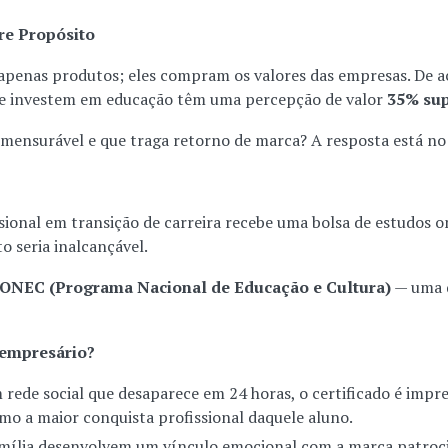
re Propósito
penas produtos; eles compram os valores das empresas. De a
ue investem em educação têm uma percepção de valor
35% sup
, mensurável e que traga retorno de marca? A resposta está n
ional em transição de carreira recebe uma bolsa de estudos 
o seria inalcançável.
ONEC (Programa Nacional de Educação e Cultura)
— uma d
, empresário?
rede social que desaparece em 24 horas, o certificado é impr
omo a maior conquista profissional daquele aluno.
amília desenvolvem um vínculo emocional com a marca patroci