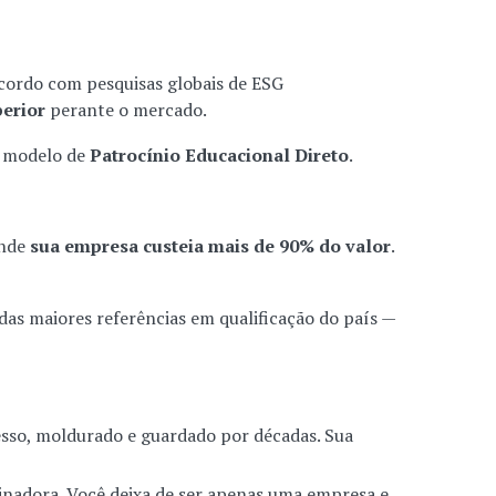
cordo com pesquisas globais de ESG
erior
perante o mercado.
o modelo de
Patrocínio Educacional Direto
.
onde
sua empresa custeia mais de 90% do valor
.
as maiores referências em qualificação do país —
esso, moldurado e guardado por décadas. Sua
nadora. Você deixa de ser apenas uma empresa e