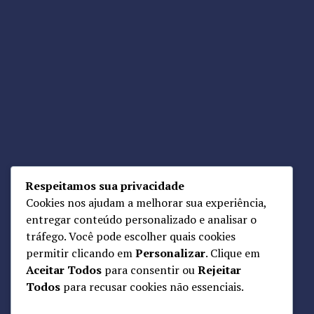
Reuniões:
Av. dos Vinhedos, 72 – Morada da Colina, Uberlândia – MG,
38411-159
Horário de Atendimento:
9h00 – 17h00 com agendamento.
Telefone:
34 9 9170-1010
E-mail:
sac@ww4.com.br
Respeitamos sua privacidade
Cookies nos ajudam a melhorar sua experiência,
EXPLORAR
entregar conteúdo personalizado e analisar o
PRONEC – Programa Nacional de Educação e Cultura
tráfego. Você pode escolher quais cookies
permitir clicando em
Personalizar
. Clique em
Perfil
Aceitar Todos
para consentir ou
Rejeitar
Minha conta
Todos
para recusar cookies não essenciais.