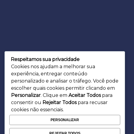
Respeitamos sua privacidade
Cookies nos ajudam a melhorar sua
WORLD-WISE 4
experiência, entregar conteúdo
Reuniões:
personalizado e analisar o tráfego. Você pode
Av. dos Vinhedos, 72 – Morada da Colina, Uberlândia – MG,
escolher quais cookies permitir clicando em
38411-159
Personalizar
. Clique em
Aceitar Todos
para
Horário de Atendimento:
consentir ou
Rejeitar Todos
para recusar
9h00 – 17h00 com agendamento.
cookies não essenciais.
Telefone:
PERSONALIZAR
34 9 9170-1010
E-mail:
REJEITAR TODOS